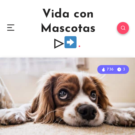
Vida con
Mascotas
▷
736
3