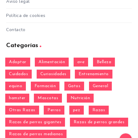
Aviso legal
Política de cookies
Contacto
Categorías
Adoptar
Alimentación
ave
Belleza
Cuidados
Curiosidades
Entrenamiento
equino
Formación
Gatos
General
hamster
Mascotas
Nutrición
Otras Razas
Perros
pez
Razas
Razas de perros gigantes
Razas de perros grandes
Razas de perros medianos