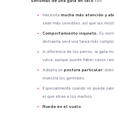
síntomas de una gata en celo
son:
Necesita
mucha más atención y ab
sean más sensibles, así que les mostr
Comportamiento inquieto.
Es norm
distraerla será una tarea más compli
A diferencia de los perros, la gata m
vulva, aunque puede haber casos rar
Adopta un
postura particular:
dobla
muestra los genitales.
Especialmente cuando no puede salir
el que atrae a los machos.
Rueda en el suelo
.