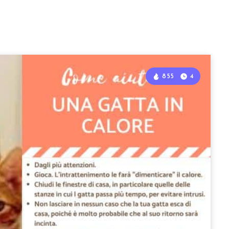
855
4