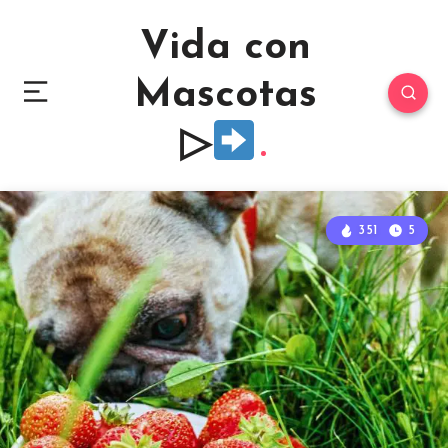
Vida con
Mascotas
▷
351
5