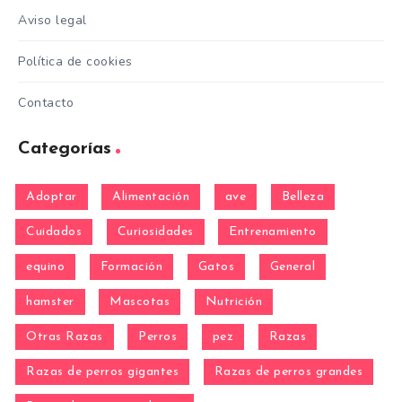
Aviso legal
Política de cookies
Contacto
Categorías
Adoptar
Alimentación
ave
Belleza
Cuidados
Curiosidades
Entrenamiento
equino
Formación
Gatos
General
hamster
Mascotas
Nutrición
Otras Razas
Perros
pez
Razas
Razas de perros gigantes
Razas de perros grandes