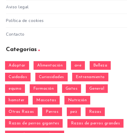
Aviso legal
Política de cookies
Contacto
Categorías
Adoptar
Alimentación
ave
Belleza
Cuidados
Curiosidades
Entrenamiento
equino
Formación
Gatos
General
hamster
Mascotas
Nutrición
Otras Razas
Perros
pez
Razas
Razas de perros gigantes
Razas de perros grandes