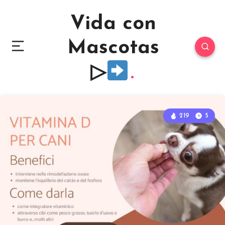
Vida con
Mascotas
▷
219
5