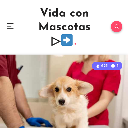
Vida con
Mascotas
▷
625
5