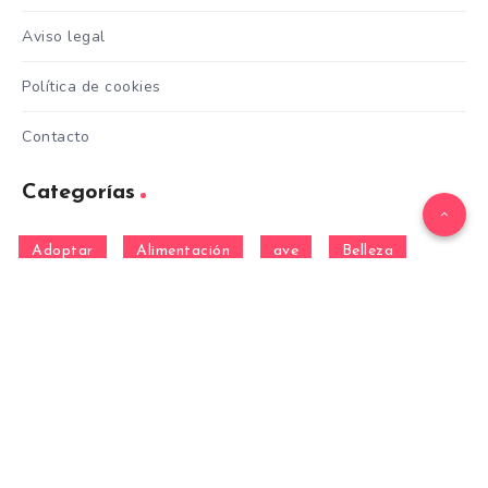
Aviso legal
Política de cookies
Contacto
Categorías
Adoptar
Alimentación
ave
Belleza
Cuidados
Curiosidades
Entrenamiento
equino
Formación
Gatos
General
hamster
Mascotas
Nutrición
Otras Razas
Perros
pez
Razas
Razas de perros gigantes
Razas de perros grandes