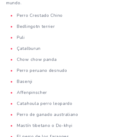
mundo.
Perro Crestado Chino
Bedlingotn terrier
Puli
Çatalburun
Chow chow panda
Perro peruano desnudo
Basenji
Affenpinscher
Catahoula perro leopardo
Perro de ganado australiano
Mastín tibetano o Do-khyi
El perro de los faraones