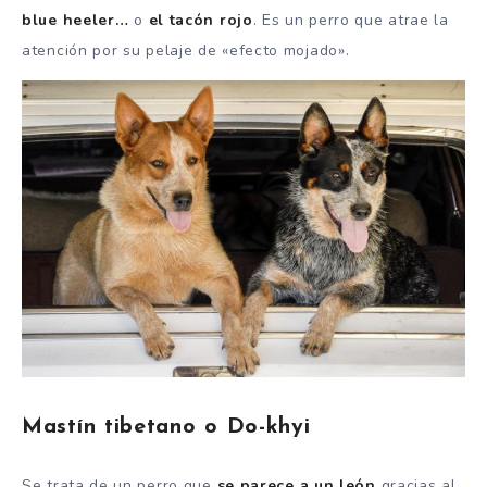
blue heeler…
o
el tacón rojo
. Es un perro que atrae la
atención por su pelaje de «efecto mojado».
Mastín tibetano o Do-khyi
Se trata de un perro que
se parece a un león
gracias al