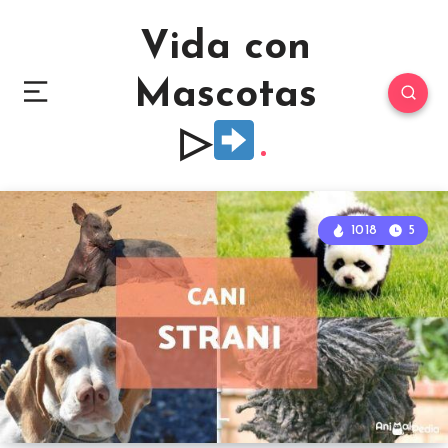
Vida con
Mascotas
▷
1018
5