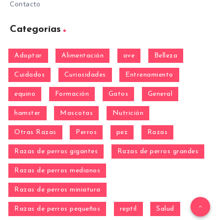
Contacto
Categorías
Adoptar
Alimentación
ave
Belleza
Cuidados
Curiosidades
Entrenamiento
equino
Formación
Gatos
General
hamster
Mascotas
Nutrición
Otras Razas
Perros
pez
Razas
Razas de perros gigantes
Razas de perros grandes
Razas de perros medianos
Razas de perros miniatura
Razas de perros pequeños
reptil
Salud