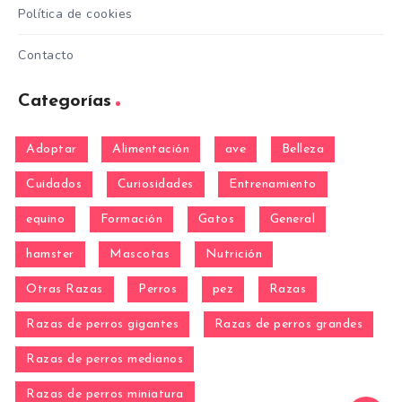
Política de cookies
Contacto
Categorías
Adoptar
Alimentación
ave
Belleza
Cuidados
Curiosidades
Entrenamiento
equino
Formación
Gatos
General
hamster
Mascotas
Nutrición
Otras Razas
Perros
pez
Razas
Razas de perros gigantes
Razas de perros grandes
Razas de perros medianos
Razas de perros miniatura