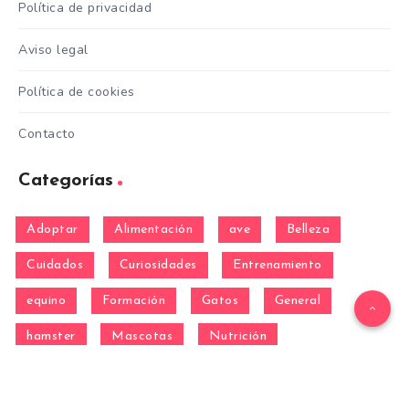
Política de privacidad
Aviso legal
Política de cookies
Contacto
Categorías
Adoptar
Alimentación
ave
Belleza
Cuidados
Curiosidades
Entrenamiento
equino
Formación
Gatos
General
hamster
Mascotas
Nutrición
Otras Razas
Perros
pez
Razas
Razas de perros gigantes
Razas de perros grandes