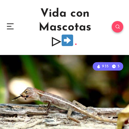
Vida con
Mascotas
▷
935
5