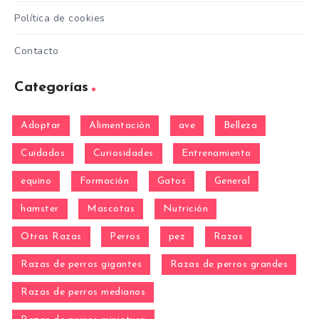
Política de cookies
Contacto
Categorías
Adoptar
Alimentación
ave
Belleza
Cuidados
Curiosidades
Entrenamiento
equino
Formación
Gatos
General
hamster
Mascotas
Nutrición
Otras Razas
Perros
pez
Razas
Razas de perros gigantes
Razas de perros grandes
Razas de perros medianos