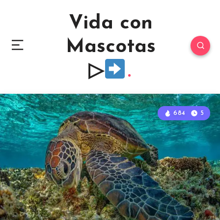
Vida con
Mascotas
▷
684
5