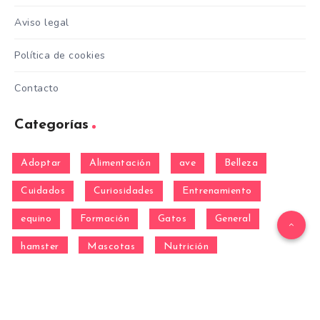
Aviso legal
Política de cookies
Contacto
Categorías
Adoptar
Alimentación
ave
Belleza
Cuidados
Curiosidades
Entrenamiento
equino
Formación
Gatos
General
hamster
Mascotas
Nutrición
Otras Razas
Perros
pez
Razas
Razas de perros gigantes
Razas de perros grandes