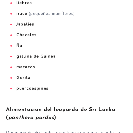
liebres
irace
(pequeños mamíferos)
Jabalíes
Chacales
Ñu
gallina de Guinea
macacos
Gorila
puercoespines
Alimentación del leopardo de Sri Lanka
(
panthera pardus
)
Originario de Sri Lanka, este leopardo normalmente se