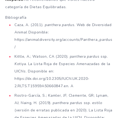
categoría de Dietas Equilibradas.
Bibliografía
Caza, A. (2011).
panthera pardus
. Web de Diversidad
Animal Disponible:
https://animaldiversity.org/accounts/Panthera_pardus
/
Kittle, A.; Watson, CA (2020).
panthera pardus
ssp.
Kotiya
. La Lista Roja de Especies Amenazadas de la
UICN
s
. Disponible en:
https://dx.doi.org/10.2305/IUCN.UK.2020-
2.RLTS.T15959A50660847.en. A
Rostro-García, S.; Kamler, JF; Clemente, GR; Lynam,
AJ; Naing, H. (2019).
panthera pardus
ssp.
estilo
(versión de erratas publicada en 2020). La Lista Roja
de Especies Amenazadas de la UICN. Disponible: