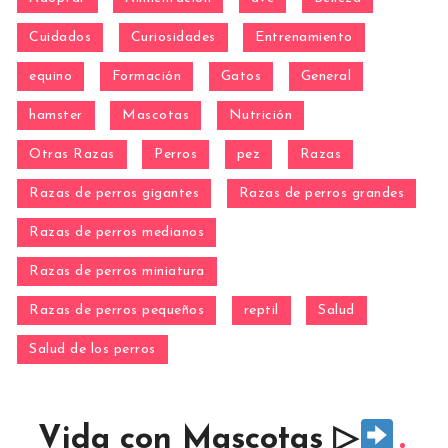
Cuidados
Curiosidades
Entrenamiento
equino
Formación
Gatos
General
hamster
Mascotas
Nutrición
Otras Razas
Perros
pez
Razas
Razas de perros gigantes
Razas de perros grandes
Razas de perros medianos
Razas de perros miniatura
Razas de perros pequeños
reptil
Salud
Salud de los perros
Vida con Mascotas ▷