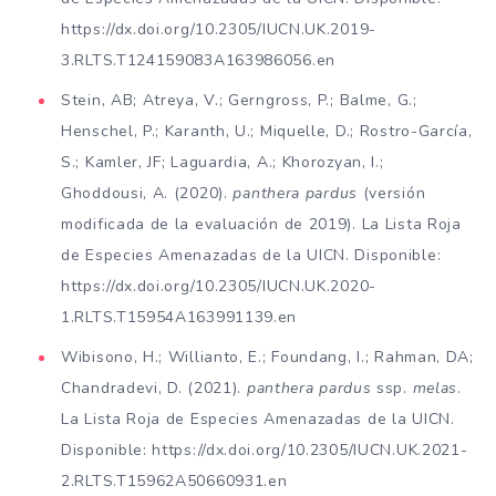
https://dx.doi.org/10.2305/IUCN.UK.2019-
3.RLTS.T124159083A163986056.en
Stein, AB; Atreya, V.; Gerngross, P.; Balme, G.;
Henschel, P.; Karanth, U.; Miquelle, D.; Rostro-García,
S.; Kamler, JF; Laguardia, A.; Khorozyan, I.;
Ghoddousi, A. (2020).
panthera pardus
(versión
modificada de la evaluación de 2019). La Lista Roja
de Especies Amenazadas de la UICN. Disponible:
https://dx.doi.org/10.2305/IUCN.UK.2020-
1.RLTS.T15954A163991139.en
Wibisono, H.; Willianto, E.; Foundang, I.; Rahman, DA;
Chandradevi, D. (2021).
panthera pardus
ssp.
melas
.
La Lista Roja de Especies Amenazadas de la UICN.
Disponible: https://dx.doi.org/10.2305/IUCN.UK.2021-
2.RLTS.T15962A50660931.en