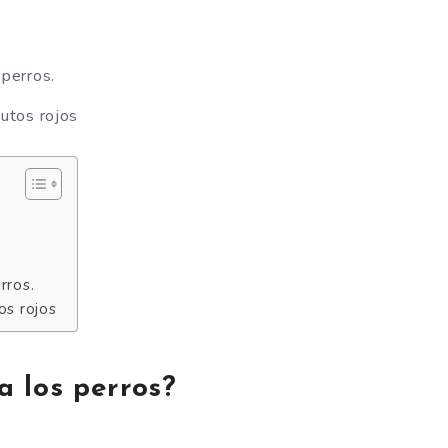
 perros.
rutos rojos
rros.
os rojos
 los perros?