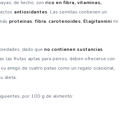
bayas, de hecho, son
rico en fibra, vitaminas,
fectos
antioxidantes
. Las semillas contienen un
más
proteinas
,
fibra
,
carotenoides
,
Elagitannini
mi
opiedades, dado que
no contienen sustancias
s las frutas aptas para perros, deben ofrecerse con
e su amigo de cuatro patas como un regalo ocasional,
u dieta.
iguientes, por 100 g de alimento: