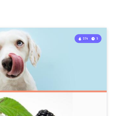
274
5