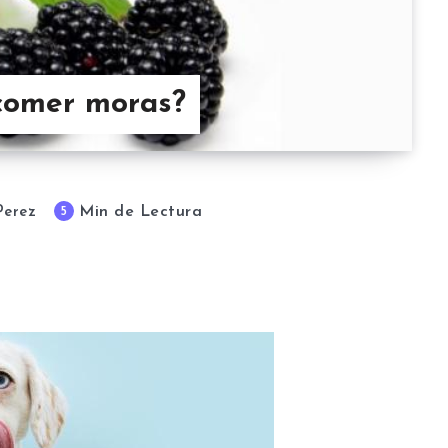
 comer moras?
Min de Lectura
5
Perez