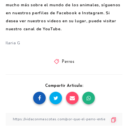
mucho más sobre el mundo de los animales, síguenos
en nuestros perfiles de Facebook e Instagram. Si
desea ver nuestros videos en su lugar, puede visitar
nuestro canal de YouTube.
Ilaria G
Perros
Compartir Artículo: