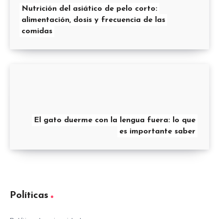
Nutrición del asiático de pelo corto:
alimentación, dosis y frecuencia de las
comidas
El gato duerme con la lengua fuera: lo que
es importante saber
Políticas