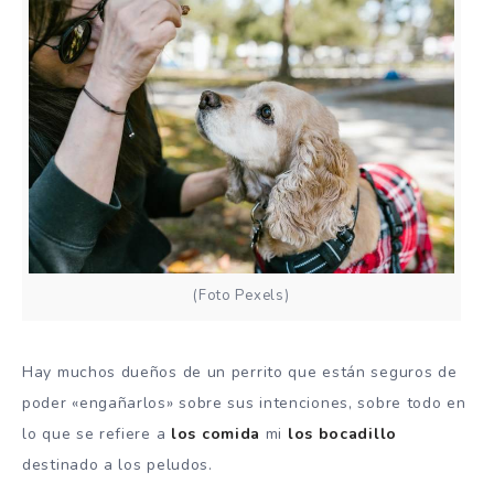
(Foto Pexels)
Hay muchos dueños de un perrito que están seguros de
poder «engañarlos» sobre sus intenciones, sobre todo en
lo que se refiere a
los
comida
mi
los
bocadillo
destinado a los peludos.