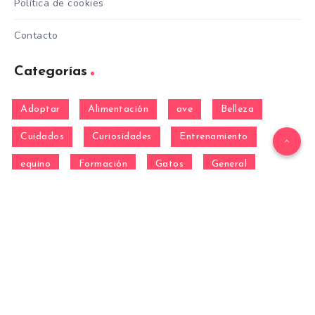
Política de cookies
Contacto
Categorías
Adoptar
Alimentación
ave
Belleza
Cuidados
Curiosidades
Entrenamiento
equino
Formación
Gatos
General
hamster
Mascotas
Nutrición
Otras Razas
Perros
pez
Razas
Razas de perros gigantes
Razas de perros grandes
Razas de perros medianos
Razas de perros miniatura