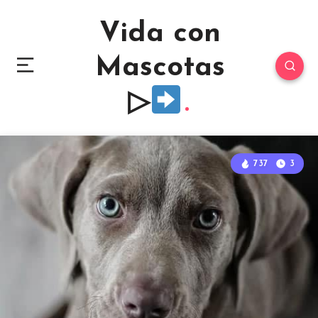
Vida con
Mascotas
▷
737
3