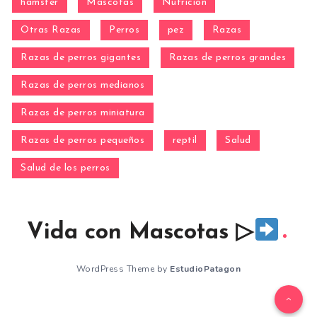
hamster
Mascotas
Nutrición
Otras Razas
Perros
pez
Razas
Razas de perros gigantes
Razas de perros grandes
Razas de perros medianos
Razas de perros miniatura
Razas de perros pequeños
reptil
Salud
Salud de los perros
Vida con Mascotas ▷
WordPress Theme by
EstudioPatagon