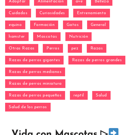
Adoptar
Alimentación
ave
Belleza
Cuidados
Curiosidades
Entrenamiento
equino
Formación
Gatos
General
hamster
Mascotas
Nutrición
Otras Razas
Perros
pez
Razas
Razas de perros gigantes
Razas de perros grandes
Razas de perros medianos
Razas de perros miniatura
Razas de perros pequeños
reptil
Salud
Salud de los perros
Vida con Mascotas ▷