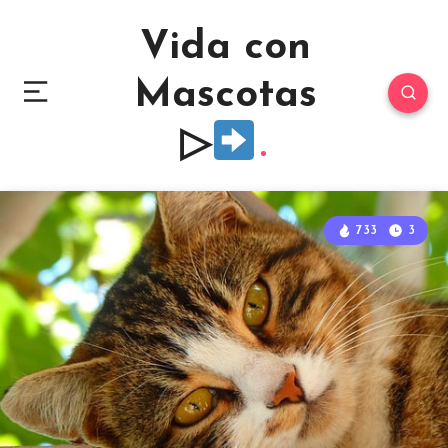
Vida con
Mascotas
▷
733
3