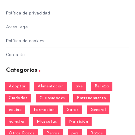
Política de privacidad
Aviso legal
Política de cookies
Contacto
Categorías
Adoptar
Alimentación
ave
Belleza
Cuidados
Curiosidades
Entrenamiento
equino
Formación
Gatos
General
hamster
Mascotas
Nutrición
Otras Razas
Perros
pez
Razas