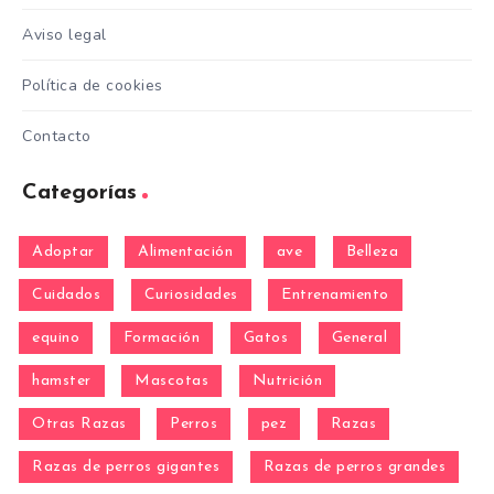
Aviso legal
Política de cookies
Contacto
Categorías
Adoptar
Alimentación
ave
Belleza
Cuidados
Curiosidades
Entrenamiento
equino
Formación
Gatos
General
hamster
Mascotas
Nutrición
Otras Razas
Perros
pez
Razas
Razas de perros gigantes
Razas de perros grandes