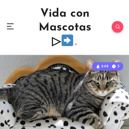
Vida con
Mascotas
▷
668
2