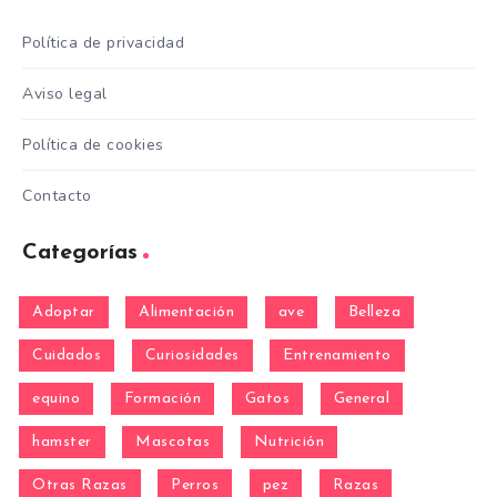
Política de privacidad
Aviso legal
Política de cookies
Contacto
Categorías
Adoptar
Alimentación
ave
Belleza
Cuidados
Curiosidades
Entrenamiento
equino
Formación
Gatos
General
hamster
Mascotas
Nutrición
Otras Razas
Perros
pez
Razas