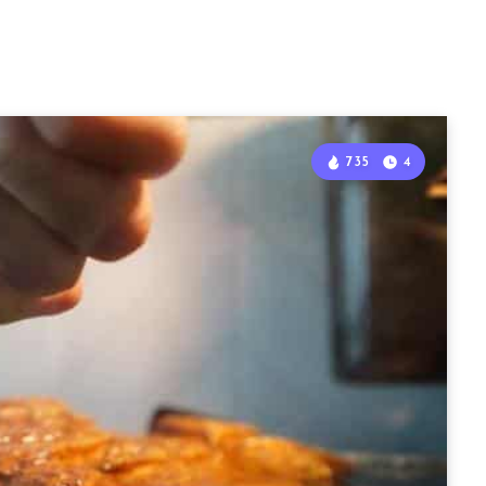
735
4