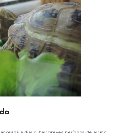
ada
lanceada a diario, hay breves períodos de ayuno,