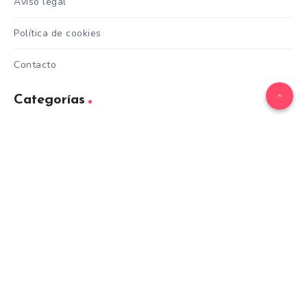
Aviso legal
Política de cookies
Contacto
Categorías
Adoptar
Alimentación
ave
Belleza
Cuidados
Curiosidades
Entrenamiento
equino
Formación
Gatos
General
hamster
Mascotas
Nutrición
Otras Razas
Perros
pez
Razas
Razas de perros gigantes
Razas de perros grandes
Razas de perros medianos