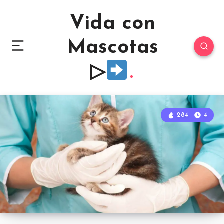
Vida con
Mascotas
▷
284
4