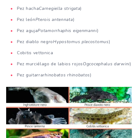
Pez hacha
Carnegiella strigata
)
Pez león
Pterois antennata
)
Pez aguja
Potamorrhaphis eigenmanni
)
Pez diablo negro
Hypostomus plecostomus
)
Cobitis vettonica
Pez murciélago de labios rojos
Ogcocephalus darwini
)
Pez guitarra
rhinobatos rhinobatos
)