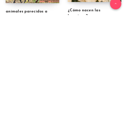
¿Cómo nacen las
animales parecidos a
hormigas?
zorros
¿La tortuga es un reptil o
un anfibio?
Otras historias