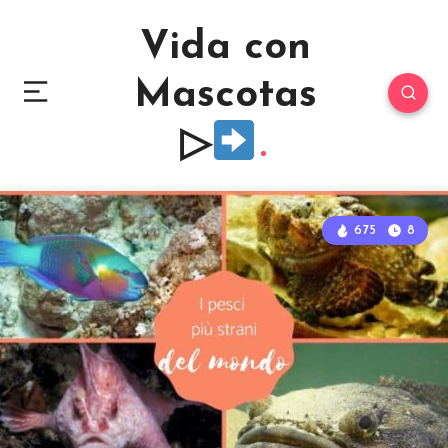
Vida con
Mascotas
▷
675
8