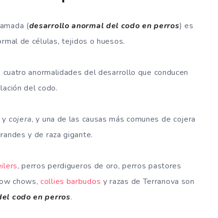
lamada (
desarrollo anormal del codo en perros
) es
ormal de células, tejidos o huesos.
de cuatro anormalidades del desarrollo que conducen
ulación del codo.
y
cojera
, y una de las causas más comunes de cojera
grandes y de raza gigante.
ilers
, perros perdigueros de oro, perros pastores
how chows,
collies barbudos
y razas de Terranova son
del codo en perros
.