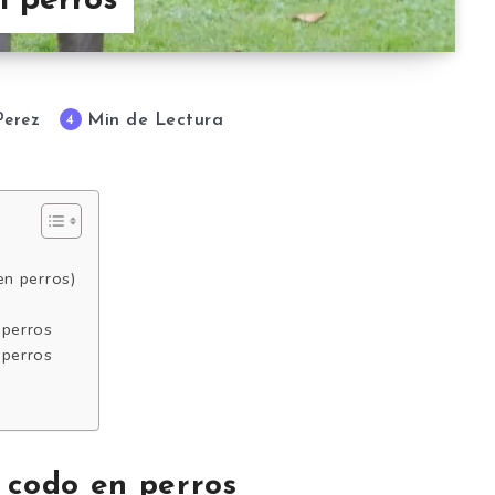
n perros
Min de Lectura
4
Perez
en perros)
 perros
 perros
 codo en perros