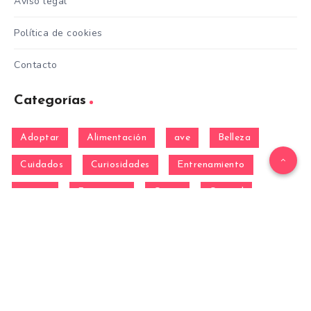
Aviso legal
Política de cookies
Contacto
Categorías
Adoptar
Alimentación
ave
Belleza
Cuidados
Curiosidades
Entrenamiento
equino
Formación
Gatos
General
hamster
Mascotas
Nutrición
Otras Razas
Perros
pez
Razas
Razas de perros gigantes
Razas de perros grandes
Razas de perros medianos