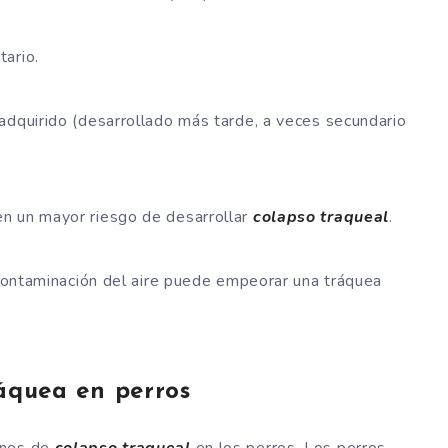
tario.
adquirido (desarrollado más tarde, a veces secundario
n un mayor riesgo de desarrollar
colapso traqueal
.
a contaminación del aire puede empeorar una tráquea
ráquea en perros
unes de
colapso traqueal
en los perros. Los perros