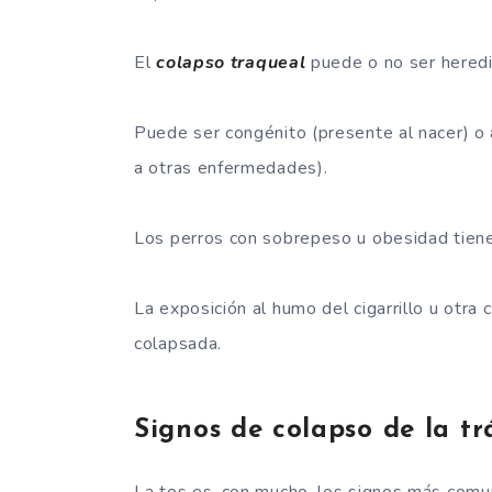
El
colapso traqueal
puede o no ser heredi
Puede ser congénito (presente al nacer) o 
a otras enfermedades).
Los perros con sobrepeso u obesidad tiene
La exposición al humo del cigarrillo u otr
colapsada.
Signos de colapso de la t
La tos es, con mucho, los signos más com