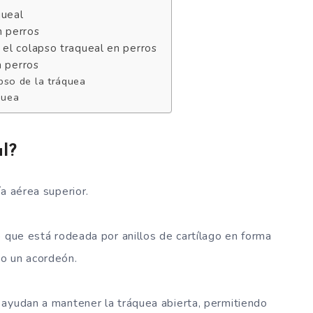
queal
n perros
 el colapso traqueal en perros
n perros
pso de la tráquea
quea
l?
ía aérea superior.
o que está rodeada por anillos de cartílago en forma
mo un acordeón.
 ayudan a mantener la tráquea abierta, permitiendo