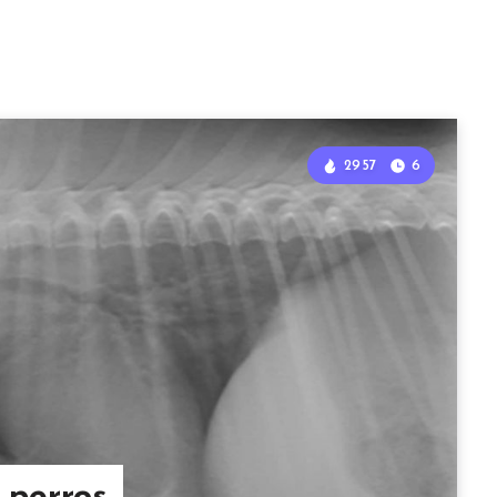
2957
6