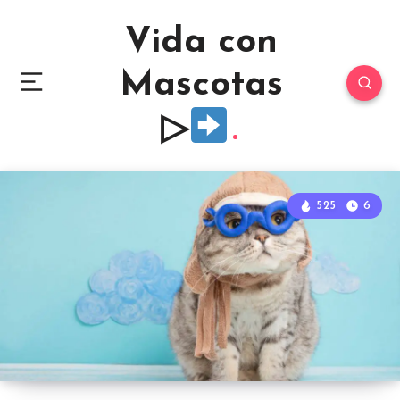
Vida con
Mascotas
▷
525
6