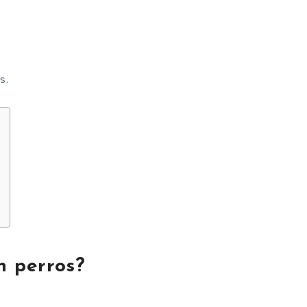
s.
n perros?