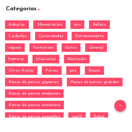
Categorías
Adoptar
Alimentación
ave
Belleza
Cuidados
Curiosidades
Entrenamiento
equino
Formación
Gatos
General
hamster
Mascotas
Nutrición
Otras Razas
Perros
pez
Razas
Razas de perros gigantes
Razas de perros grandes
Razas de perros medianos
Razas de perros miniatura
Razas de perros pequeños
reptil
Salud
Salud de los perros