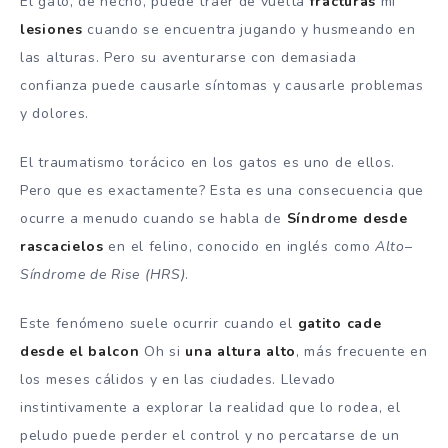
El gato, de hecho, puede traer de vuelta
fracturas
mi
lesiones
cuando se encuentra jugando y husmeando en
las alturas. Pero su aventurarse con demasiada
confianza puede causarle síntomas y causarle problemas
y dolores.
El traumatismo torácico en los gatos es uno de ellos.
Pero que es exactamente? Esta es una consecuencia que
ocurre a menudo cuando se habla de
Síndrome
desde
rascacielos
en el felino, conocido en inglés como
Alto
–
Síndrome de Rise (HRS)
.
Este fenómeno suele ocurrir cuando el
gatito
cade
desde el balcon
Oh si
una altura
alto
, más frecuente en
los meses cálidos y en las ciudades. Llevado
instintivamente a explorar la realidad que lo rodea, el
peludo puede perder el control y no percatarse de un