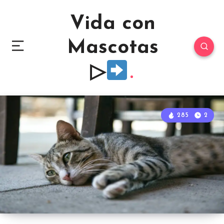
Vida con
Mascotas
▷
285
2