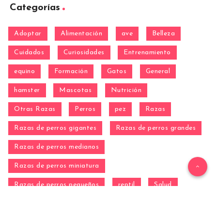
Categorías
Adoptar
Alimentación
ave
Belleza
Cuidados
Curiosidades
Entrenamiento
equino
Formación
Gatos
General
hamster
Mascotas
Nutrición
Otras Razas
Perros
pez
Razas
Razas de perros gigantes
Razas de perros grandes
Razas de perros medianos
Razas de perros miniatura
Razas de perros pequeños
reptil
Salud
Salud de los perros