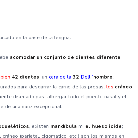
bicado en la base de la lengua.
debe
acomodar un conjunto de dientes diferente
 bien
42 dientes
,
un
cara de la
32
Dell ‘
hombre
;
rados para desgarrar la carne de las presas.
los
cráneo
mente diseñado para albergar todo el puente nasal y el
 de una nariz excepcional.
squeléticos
, existen
mandíbula
mi
el hueso
ioide
;
 cráneo (parietal, cigomático, etc.) son los mismos en