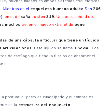
. Hay muchos huesos en ambos sistemas esqueléticos
n
.
Mientras en el
esqueleto humano
adulto
Son
206
r)
,
en el de
caña
existen
319
. Una peculiaridad del
es
machos
tienen un hueso extra, el de
pene
.
as de una cápsula articular que tiene un líquido
s articulaciones.
Este líquido se llama
sinovial
. Los
tos de cartílago que tiene la función de absorber el
seo.
a postura; el perro es cuadrúpedo y el hombre es
ente en la
estructura del esqueleto
.