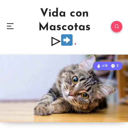
Vida con
Mascotas
▷
418
2