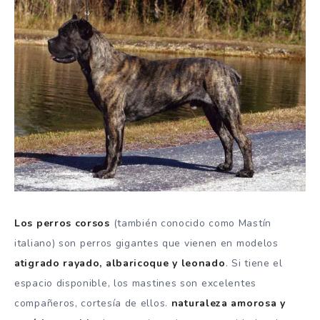
Los perros corsos
(también conocido como
Mastín
italiano)
son perros gigantes que vienen en modelos
atigrado rayado, albaricoque y leonado
.
Si tiene el
espacio disponible, los mastines son excelentes
compañeros, cortesía de ellos.
naturaleza amorosa y