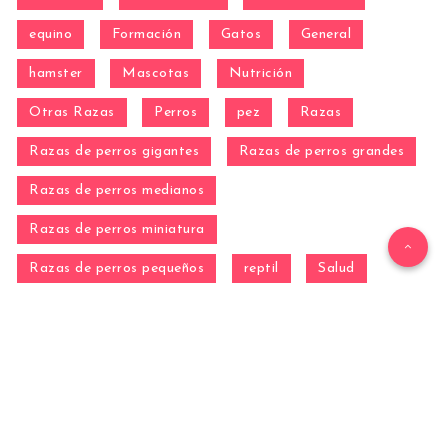
equino
Formación
Gatos
General
hamster
Mascotas
Nutrición
Otras Razas
Perros
pez
Razas
Razas de perros gigantes
Razas de perros grandes
Razas de perros medianos
Razas de perros miniatura
Razas de perros pequeños
reptil
Salud
Salud de los perros
Vida con Mascotas ▷