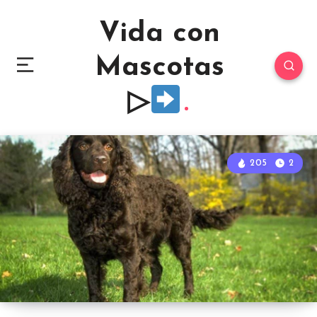
Vida con
Mascotas
▷
205
2