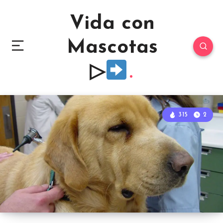
Vida con
Mascotas
▷
315
2