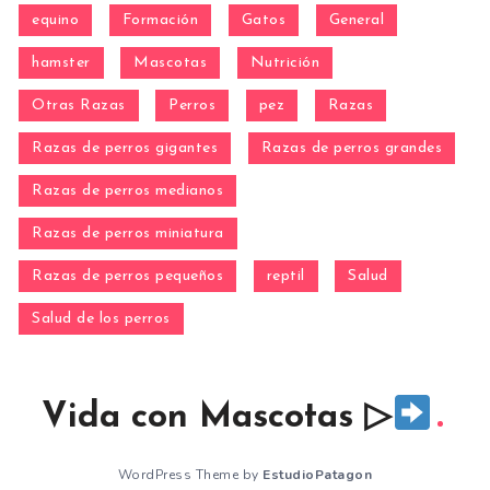
equino
Formación
Gatos
General
hamster
Mascotas
Nutrición
Otras Razas
Perros
pez
Razas
Razas de perros gigantes
Razas de perros grandes
Razas de perros medianos
Razas de perros miniatura
Razas de perros pequeños
reptil
Salud
Salud de los perros
Vida con Mascotas ▷
WordPress Theme by
EstudioPatagon