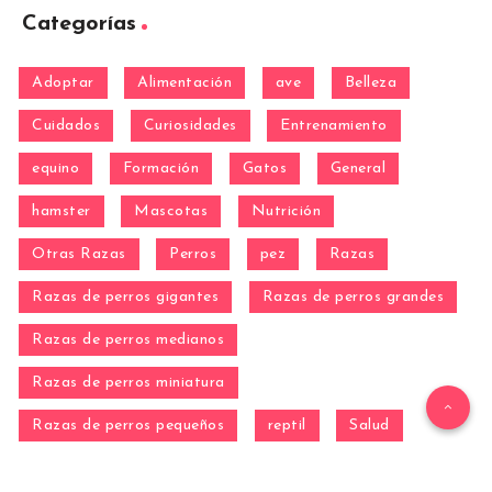
Categorías
Adoptar
Alimentación
ave
Belleza
Cuidados
Curiosidades
Entrenamiento
equino
Formación
Gatos
General
hamster
Mascotas
Nutrición
Otras Razas
Perros
pez
Razas
Razas de perros gigantes
Razas de perros grandes
Razas de perros medianos
Razas de perros miniatura
Razas de perros pequeños
reptil
Salud
Salud de los perros