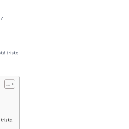
o?
á triste.
triste.