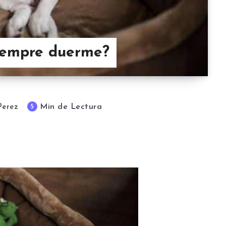
siempre duerme?
Min de Lectura
5
Perez