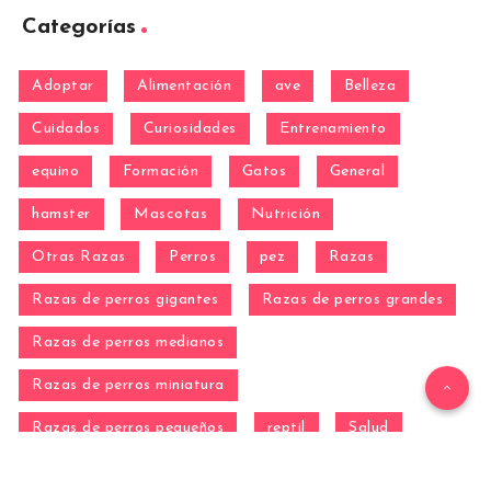
Categorías
Adoptar
Alimentación
ave
Belleza
Cuidados
Curiosidades
Entrenamiento
equino
Formación
Gatos
General
hamster
Mascotas
Nutrición
Otras Razas
Perros
pez
Razas
Razas de perros gigantes
Razas de perros grandes
Razas de perros medianos
Razas de perros miniatura
Razas de perros pequeños
reptil
Salud
Salud de los perros