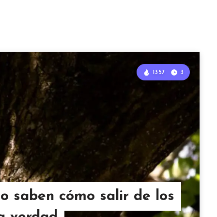
1357
3
no saben cómo salir de los