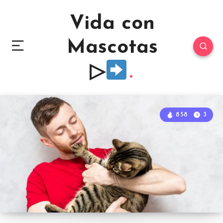
Vida con
Mascotas
▷
858
3