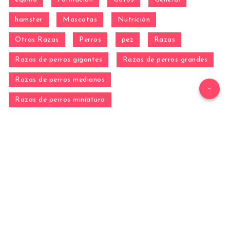
hamster
Mascotas
Nutrición
Otras Razas
Perros
pez
Razas
Razas de perros gigantes
Razas de perros grandes
Razas de perros medianos
Razas de perros miniatura
Razas de perros pequeños
reptil
Salud
Salud de los perros
Vida con Mascotas ▷
WordPress Theme by
EstudioPatagon