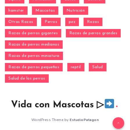
hamster
Mascotas
Nutrición
Otras Razas
Perros
pez
Razas
Razas de perros gigantes
Razas de perros grandes
Razas de perros medianos
Razas de perros miniatura
Razas de perros pequeños
reptil
Salud
Salud de los perros
Vida con Mascotas ▷
WordPress Theme by
EstudioPatagon