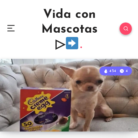
Vida con
Mascotas
▷
454
4