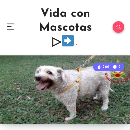
Vida con
Mascotas
▷
266
2