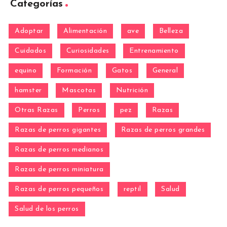
Categorías
Adoptar
Alimentación
ave
Belleza
Cuidados
Curiosidades
Entrenamiento
equino
Formación
Gatos
General
hamster
Mascotas
Nutrición
Otras Razas
Perros
pez
Razas
Razas de perros gigantes
Razas de perros grandes
Razas de perros medianos
Razas de perros miniatura
Razas de perros pequeños
reptil
Salud
Salud de los perros