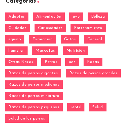
Categorías
Adoptar
Alimentación
ave
Belleza
Cuidados
Curiosidades
Entrenamiento
equino
Formación
Gatos
General
hamster
Mascotas
Nutrición
Otras Razas
Perros
pez
Razas
Razas de perros gigantes
Razas de perros grandes
Razas de perros medianos
Razas de perros miniatura
Razas de perros pequeños
reptil
Salud
Salud de los perros