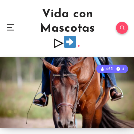
Vida con
Mascotas
▷
463
4