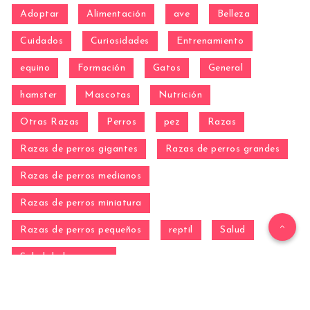
Adoptar
Alimentación
ave
Belleza
Cuidados
Curiosidades
Entrenamiento
equino
Formación
Gatos
General
hamster
Mascotas
Nutrición
Otras Razas
Perros
pez
Razas
Razas de perros gigantes
Razas de perros grandes
Razas de perros medianos
Razas de perros miniatura
Razas de perros pequeños
reptil
Salud
Salud de los perros