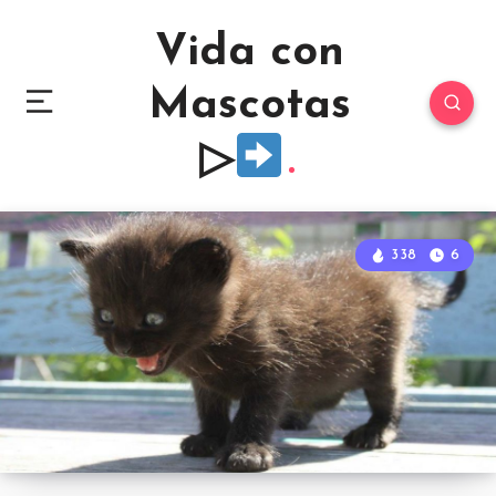
Vida con
Mascotas
▷
338
6