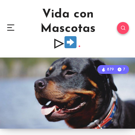
Vida con
Mascotas
▷
879
7