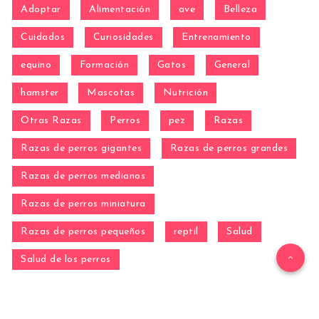
Adoptar
Alimentación
ave
Belleza
Cuidados
Curiosidades
Entrenamiento
equino
Formación
Gatos
General
hamster
Mascotas
Nutrición
Otras Razas
Perros
pez
Razas
Razas de perros gigantes
Razas de perros grandes
Razas de perros medianos
Razas de perros miniatura
Razas de perros pequeños
reptil
Salud
Salud de los perros