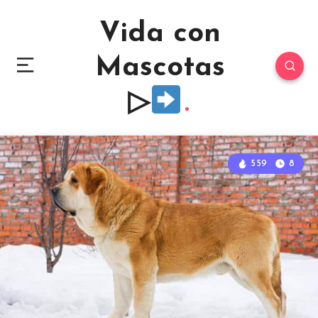
Vida con
Mascotas
▷
559
8