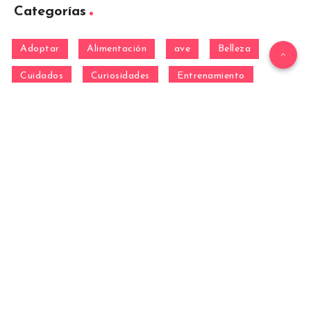
Categorías
Adoptar
Alimentación
ave
Belleza
Cuidados
Curiosidades
Entrenamiento
equino
Formación
Gatos
General
hamster
Mascotas
Nutrición
Otras Razas
Perros
pez
Razas
Razas de perros gigantes
Razas de perros grandes
Razas de perros medianos
Razas de perros miniatura
Razas de perros pequeños
reptil
Salud
Salud de los perros