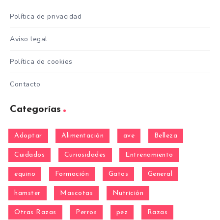
Política de privacidad
Aviso legal
Política de cookies
Contacto
Categorías
Adoptar
Alimentación
ave
Belleza
Cuidados
Curiosidades
Entrenamiento
equino
Formación
Gatos
General
hamster
Mascotas
Nutrición
Otras Razas
Perros
pez
Razas